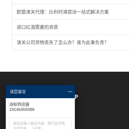
欧盟清关代理：比利时清提派一站式解决方案
进口红酒需要的资质
清关公司货物丢失了怎么办？谁为此事负责？
请您留言
网站导航 | WEB MAP
派标供应链
保税进口
19146455086
海外仓进口