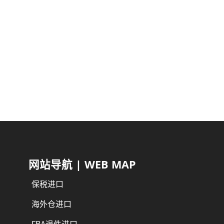
监控设备速卖通退件进口
厨师机速卖通退件进口
迷你音响速卖通退件进口
AI手机速卖通退件进口
网站导航 | WEB MAP
保税进口
海外仓进口