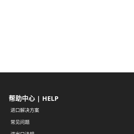
空气净化器速卖通退件进口
收音机亚马逊退件进口
迷你音响eBay退件进口
按摩椅速卖通退件进口
帮助中心 | HELP
进口解决方案
常见问题