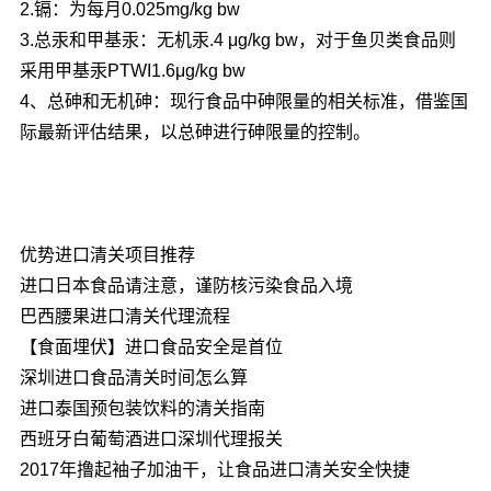
2.镉：为每月0.025mg/kg bw
3.总汞和甲基汞：无机汞.4 μg/kg bw，对于鱼贝类食品则
采用甲基汞PTWI1.6μg/kg bw
4、总砷和无机砷：现行食品中砷限量的相关标准，借鉴国
际最新评估结果，以总砷进行砷限量的控制。
优势进口清关项目推荐
进口日本食品请注意，谨防核污染食品入境
巴西腰果进口清关代理流程
【食面埋伏】进口食品安全是首位
深圳进口食品清关时间怎么算
进口泰国预包装饮料的清关指南
西班牙白葡萄酒进口深圳代理报关
2017年撸起袖子加油干，让食品进口清关安全快捷